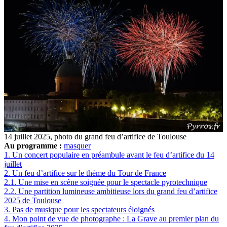
14 juillet 2025, photo du grand feu d’artifice de Toulouse
Au programme :
masquer
1.
Un concert populaire en préambule avant le feu d’artifice du 14
juillet
2.
Un feu d’artifice sur le thème du Tour de France
2.1.
Une mise en scène soignée pour le spectacle pyrotechnique
2.2.
Une partition lumineuse ambitieuse lors du grand feu d’artifice
2025 de Toulouse
3.
Pas de musique pour les spectateurs éloignés
4.
Mon point de vue de photographe : La Grave au premier plan du