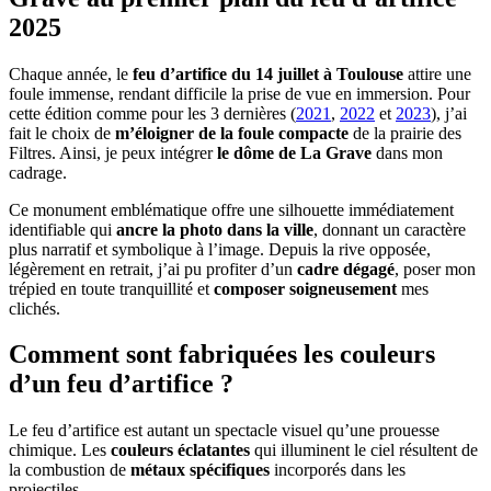
2025
Chaque année, le
feu d’artifice du 14 juillet à Toulouse
attire une
foule immense, rendant difficile la prise de vue en immersion. Pour
cette édition comme pour les 3 dernières (
2021
,
2022
et
2023
), j’ai
fait le choix de
m’éloigner de la foule compacte
de la prairie des
Filtres. Ainsi, je peux intégrer
le dôme de La Grave
dans mon
cadrage.
Ce monument emblématique offre une silhouette immédiatement
identifiable qui
ancre la photo dans la ville
, donnant un caractère
plus narratif et symbolique à l’image. Depuis la rive opposée,
légèrement en retrait, j’ai pu profiter d’un
cadre dégagé
, poser mon
trépied en toute tranquillité et
composer soigneusement
mes
clichés.
Comment sont fabriquées les couleurs
d’un feu d’artifice ?
Le feu d’artifice est autant un spectacle visuel qu’une prouesse
chimique. Les
couleurs éclatantes
qui illuminent le ciel résultent de
la combustion de
métaux spécifiques
incorporés dans les
projectiles.