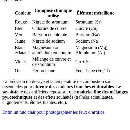
Composé chimique
Couleur
Élément métallique
utilisé
Rouge
Nitrate de strontium
Strontium (Sr)
Bleu
Chlorure de cuivre
Cuivre (Cu)
Vert
Baryum et chlorate
Baryum (Ba)
Jaune
Nitrate de sodium
Sodium (Na)
Blanc
Magnésium ou
Magnésium (Mg),
éclatant
aluminium en poudre
Aluminium (Al)
Mélange de cuivre et
Violet
Cu + Sr
de strontium
Or
Fer ou titane
Fer, Titane (Fe, Ti)
La précision du dosage et la température de combustion sont
essentielles pour
obtenir des couleurs franches et durables
. Le
savoir-faire des artificiers repose sur une
maîtrise fine des mélanges
pyrotechniques
et des effets souhaités (traînées scintillantes,
clignotements, étoiles filantes, etc.).
Enfin un tuto clair pour photographier les feux d’artifice