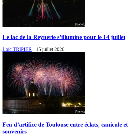
Le lac de la Reynerie s’illumine pour le 14 juillet
Loïc TRIPIER
-
15 juillet 2026
Feu d’artifice de Toulouse entre éclats, canicule et
souvenirs