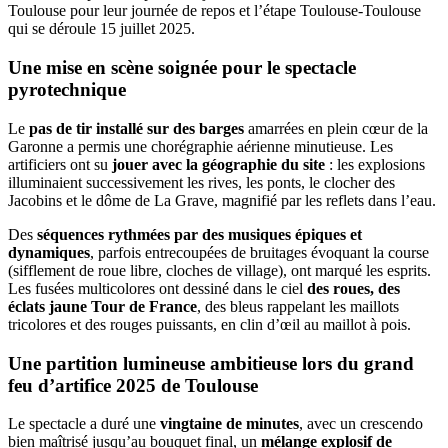
Toulouse pour leur journée de repos et l’étape Toulouse-Toulouse
qui se déroule 15 juillet 2025.
Une mise en scène soignée pour le spectacle
pyrotechnique
Le
pas de tir installé sur des barges
amarrées en plein cœur de la
Garonne a permis une chorégraphie aérienne minutieuse. Les
artificiers ont su
jouer avec la géographie du site
: les explosions
illuminaient successivement les rives, les ponts, le clocher des
Jacobins et le dôme de La Grave, magnifié par les reflets dans l’eau.
Des
séquences rythmées par des musiques épiques et
dynamiques
, parfois entrecoupées de bruitages évoquant la course
(sifflement de roue libre, cloches de village), ont marqué les esprits.
Les fusées multicolores ont dessiné dans le ciel
des roues, des
éclats jaune Tour de France
, des bleus rappelant les maillots
tricolores et des rouges puissants, en clin d’œil au maillot à pois.
Une partition lumineuse ambitieuse lors du grand
feu d’artifice 2025 de Toulouse
Le spectacle a duré une
vingtaine de minutes
, avec un crescendo
bien maîtrisé jusqu’au bouquet final, un
mélange explosif de