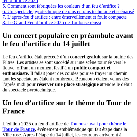
feu d’artifice 2025
5.
Comment sont fabriquées les couleurs d’un feu d’artifice ?
6.
Un spectacle pyrotechnique de plus en plus technique et scénarisé
7.
L’après-feu d’artifice : entre émerveillement et foule compacte
8.
Le Grand Feu d’artifice 2025 de Toulouse réussi
Un concert populaire en préambule avant
le feu d’artifice du 14 juillet
Le feu d’artifice était précédé d’un
concert gratuit
sur la prairie des
Filtres. Les artistes se sont succédé sur une scène tournée vers le
fleuve, offrant un moment festif à un
public compact et
enthousiaste
. Il fallait jouer des coudes pour se frayer un chemin
tant les spectateurs étaient nombreux. Beaucoup étaient venus dès
l’après-midi pour
réserver une place stratégique
attendre le début
du spectacle pyrotechnique.
Un feu d’artifice sur le thème du Tour de
France
L’édition 2025 du feu d’artifice de
Toulouse avait pour
thème le
Tour de France
, événement emblématique qui fait étape dans la
Ville rose. Après l’étape du 14 juillet, les coureurs arriveront à