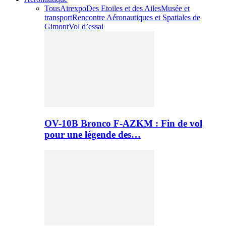
Tous
Airexpo
Des Etoiles et des Ailes
Musée et
transport
Rencontre Aéronautiques et Spatiales de
Gimont
Vol d’essai
OV-10B Bronco F-AZKM : Fin de vol
pour une légende des…