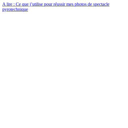
A lire : Ce que j’utilise pour réussir mes photos de spectacle
pyrotechnique