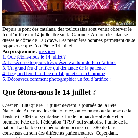
Depuis le pont des catalans, des toulousains sont venus observer le
feu d’artifice du 14 juillet tiré sur la Garonne. Au premier plan se
dresse le dôme de La Grave. Les premières bombes permettent de se
rappeler ce que l’on fête le 14 juillet.
Au programme :
masquer
1.
Que fêtons-nous le 14 juillet ?
2.
La sécurité toujours très présente autour du feu d’artifice
3.
Un grand feu d’artifice qui demande de la patience
4.
Le grand feu d’artifice du 14 juillet sur la Garonne
5.
Découvrez comment photographier un feu d’artifice :
Que fêtons-nous le 14 juillet ?
C’est en 1880 que le 14 juillet devient la journée de la Fête
Nationale. Au cours de cette journée, on commémore la prise de la
Bastille (1789) qui symbolise la fin de monarchie absolue et la
première Fête de la Fédération (1790) qui symbolise l’unité de la
nation. La double commémoration permet en 1880 de faire
consensus au sein des différents parlementaires. Cependant,