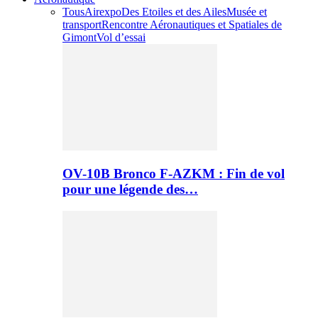
Tous
Airexpo
Des Etoiles et des Ailes
Musée et
transport
Rencontre Aéronautiques et Spatiales de
Gimont
Vol d’essai
OV-10B Bronco F-AZKM : Fin de vol
pour une légende des…