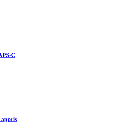
 APS-C
 appris