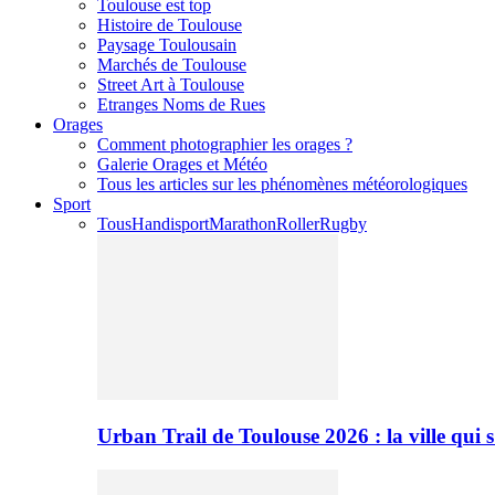
Toulouse est top
Histoire de Toulouse
Paysage Toulousain
Marchés de Toulouse
Street Art à Toulouse
Etranges Noms de Rues
Orages
Comment photographier les orages ?
Galerie Orages et Météo
Tous les articles sur les phénomènes météorologiques
Sport
Tous
Handisport
Marathon
Roller
Rugby
Urban Trail de Toulouse 2026 : la ville qui 