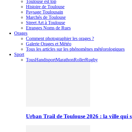
Toulouse est top
Histoire de Toulouse
Paysage Toulousain
Marchés de Toulouse
Street Art à Toulouse
Etranges Noms de Rues
Orages
Comment photographier les orages ?
Galerie Orages et Météo
Tous les articles sur les phénomènes météorologiques
Sport
Tous
Handisport
Marathon
Roller
Rugby
Urban Trail de Toulouse 2026 : la ville qui 