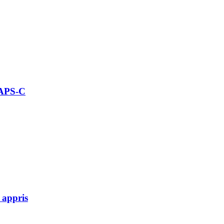
 APS-C
 appris