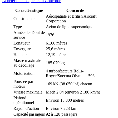
Acheter une maquette du Concorde
Caractéristique
Concorde
Aérospatiale et British Aircraft
Constructeur
Corporation
Type
Avion de ligne supersonique
Année de début de
1976
service
Longueur
61,66 mètres
Envergure
25,6 mètres
Hauteur
12,19 mètres
Masse maximale
185 070 kg
au décollage
4 turboréacteurs Rolls-
Motorisation
Royce/Snecma Olympus 593
Poussée par
169 kN (38 050 lbf) chacun
moteur
Vitesse maximale
Mach 2,04 (environ 2 180 km/h)
Plafond
Environ 18 300 mètres
opérationnel
Rayon d’action
Environ 7 223 km
Capacité passagers
92 à 128 passagers