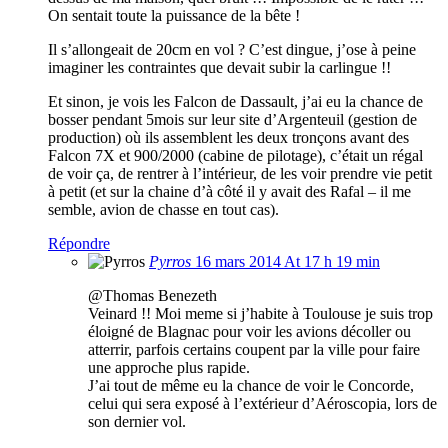
On sentait toute la puissance de la bête !
Il s’allongeait de 20cm en vol ? C’est dingue, j’ose à peine
imaginer les contraintes que devait subir la carlingue !!
Et sinon, je vois les Falcon de Dassault, j’ai eu la chance de
bosser pendant 5mois sur leur site d’Argenteuil (gestion de
production) où ils assemblent les deux tronçons avant des
Falcon 7X et 900/2000 (cabine de pilotage), c’était un régal
de voir ça, de rentrer à l’intérieur, de les voir prendre vie petit
à petit (et sur la chaine d’à côté il y avait des Rafal – il me
semble, avion de chasse en tout cas).
Répondre
Pyrros
16 mars 2014 At 17 h 19 min
@Thomas Benezeth
Veinard !! Moi meme si j’habite à Toulouse je suis trop
éloigné de Blagnac pour voir les avions décoller ou
atterrir, parfois certains coupent par la ville pour faire
une approche plus rapide.
J’ai tout de même eu la chance de voir le Concorde,
celui qui sera exposé à l’extérieur d’Aéroscopia, lors de
son dernier vol.