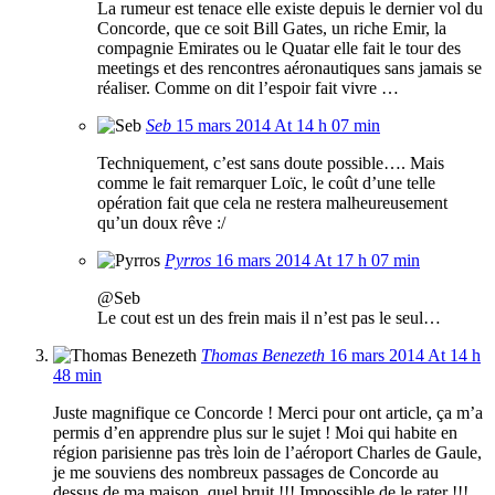
La rumeur est tenace elle existe depuis le dernier vol du
Concorde, que ce soit Bill Gates, un riche Emir, la
compagnie Emirates ou le Quatar elle fait le tour des
meetings et des rencontres aéronautiques sans jamais se
réaliser. Comme on dit l’espoir fait vivre …
Seb
15 mars 2014 At 14 h 07 min
Techniquement, c’est sans doute possible…. Mais
comme le fait remarquer Loïc, le coût d’une telle
opération fait que cela ne restera malheureusement
qu’un doux rêve :/
Pyrros
16 mars 2014 At 17 h 07 min
@Seb
Le cout est un des frein mais il n’est pas le seul…
Thomas Benezeth
16 mars 2014 At 14 h
48 min
Juste magnifique ce Concorde ! Merci pour ont article, ça m’a
permis d’en apprendre plus sur le sujet ! Moi qui habite en
région parisienne pas très loin de l’aéroport Charles de Gaule,
je me souviens des nombreux passages de Concorde au
dessus de ma maison, quel bruit !!! Impossible de le rater !!!