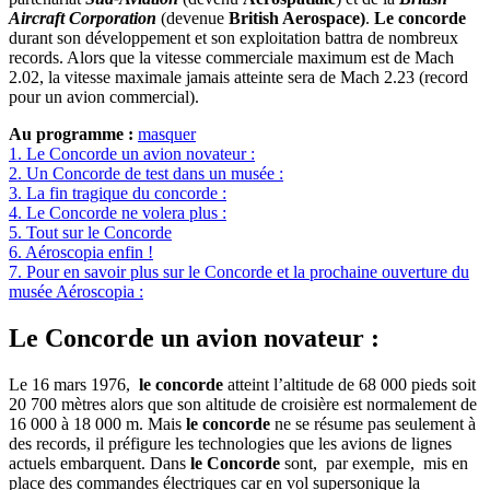
Aircraft Corporation
(devenue
British Aerospace)
.
Le concorde
durant son développement et son exploitation battra de nombreux
records. Alors que la vitesse commerciale maximum est de Mach
2.02, la vitesse maximale jamais atteinte sera de Mach 2.23 (record
pour un avion commercial).
Au programme :
masquer
1.
Le Concorde un avion novateur :
2.
Un Concorde de test dans un musée :
3.
La fin tragique du concorde :
4.
Le Concorde ne volera plus :
5.
Tout sur le Concorde
6.
Aéroscopia enfin !
7.
Pour en savoir plus sur le Concorde et la prochaine ouverture du
musée Aéroscopia :
Le Concorde un avion novateur :
Le 16 mars 1976,
le concorde
atteint l’altitude de 68 000 pieds soit
20 700 mètres alors que son altitude de croisière est normalement de
16 000 à 18 000 m. Mais
le concorde
ne se résume pas seulement à
des records, il préfigure les technologies que les avions de lignes
actuels embarquent. Dans
le Concorde
sont, par exemple, mis en
place des commandes électriques car en vol supersonique la