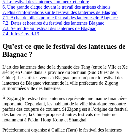
5.
Le festival des lanternes, lumineux et coloré
6.
Une grande claque devant le travail des artisans chinois
7.
Plus d’informations sur le festival des lanternes de Blagnac
7.1.
Achat de billets pour le festival des lanternes de Blagnac :
7.2.
Dates et horaires du festival des lanternes Blagnac
7.3.
Se rendre au festival des lanternes de Blagnac
7.4.
Infos Covid-19
Qu’est-ce que le festival des lanternes de
Blagnac ?
L’art des lanternes date de la dynastie des Tang (entre le VIIe et Xe
siècle) en Chine dans la province du Sichuan (Sud Ouest de la
Chine). Les artistes venus à Blagnac pour préparer le festival des
lanternes de Blagnac viennent de la ville préfecture de Zigong
surnommées ville des lanternes.
À Zigong le festival des lanternes représente une manne financière
importante. Cependant, les habitant de la ville historique rencontre
parfois des coupure de courant. Si Zigong est à l’origine du festival
des lanternes, la Chine propose d’autres festivals des lanterne
notamment à Pekin, Hong Kong et Shanghai.
Précédemment organisé à Gaillac (Tarn) le festival des lanternes