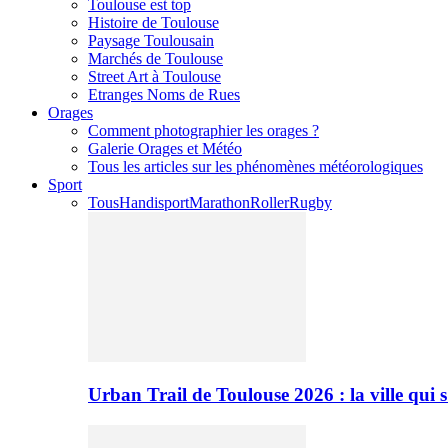
Toulouse est top
Histoire de Toulouse
Paysage Toulousain
Marchés de Toulouse
Street Art à Toulouse
Etranges Noms de Rues
Orages
Comment photographier les orages ?
Galerie Orages et Météo
Tous les articles sur les phénomènes météorologiques
Sport
Tous
Handisport
Marathon
Roller
Rugby
Urban Trail de Toulouse 2026 : la ville qui 