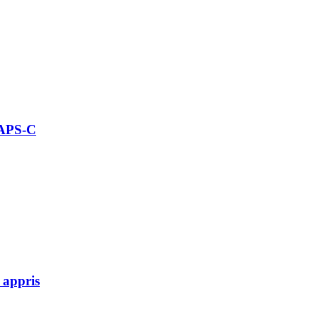
 APS-C
 appris