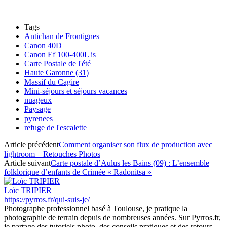
Tags
Antichan de Frontignes
Canon 40D
Canon Ef 100-400L is
Carte Postale de l'été
Haute Garonne (31)
Massif du Cagire
Mini-séjours et séjours vacances
nuageux
Paysage
pyrenees
refuge de l'escalette
Article précédent
Comment organiser son flux de production avec
lightroom – Retouches Photos
Article suivant
Carte postale d’Aulus les Bains (09) : L’ensemble
folklorique d’enfants de Crimée « Radonitsa »
Loïc TRIPIER
https://pyrros.fr/qui-suis-je/
Photographe professionnel basé à Toulouse, je pratique la
photographie de terrain depuis de nombreuses années. Sur Pyrros.fr,
je partage des tutoriels photo, des conseils pratiques et des retours