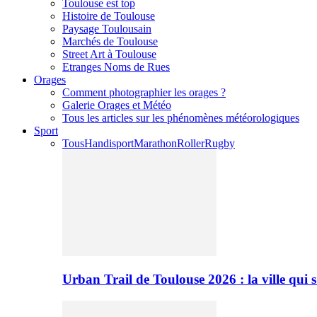
Toulouse est top
Histoire de Toulouse
Paysage Toulousain
Marchés de Toulouse
Street Art à Toulouse
Etranges Noms de Rues
Orages
Comment photographier les orages ?
Galerie Orages et Météo
Tous les articles sur les phénomènes météorologiques
Sport
Tous
Handisport
Marathon
Roller
Rugby
Urban Trail de Toulouse 2026 : la ville qui 