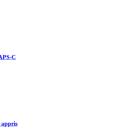
 APS-C
 appris