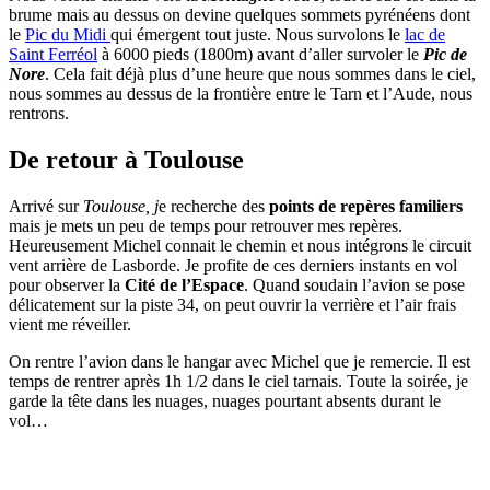
brume mais au dessus on devine quelques sommets pyrénéens dont
le
Pic du Midi
qui émergent tout juste. Nous survolons le
lac de
Saint Ferréol
à 6000 pieds (1800m) avant d’aller survoler le
Pic de
Nore
. Cela fait déjà plus d’une heure que nous sommes dans le ciel,
nous sommes au dessus de la frontière entre le Tarn et l’Aude, nous
rentrons.
De retour à Toulouse
Arrivé sur
Toulouse, j
e recherche des
points de repères familiers
mais je mets un peu de temps pour retrouver mes repères.
Heureusement Michel connait le chemin et nous intégrons le circuit
vent arrière de Lasborde. Je profite de ces derniers instants en vol
pour observer la
Cité de l’Espace
. Quand soudain l’avion se pose
délicatement sur la piste 34, on peut ouvrir la verrière et l’air frais
vient me réveiller.
On rentre l’avion dans le hangar avec Michel que je remercie. Il est
temps de rentrer après 1h 1/2 dans le ciel tarnais. Toute la soirée, je
garde la tête dans les nuages, nuages pourtant absents durant le
vol…