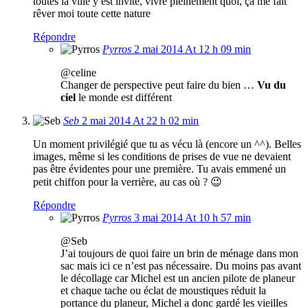
toutes la ville y est invité, vivre pleinement quoi, ça me fait
rêver moi toute cette nature
Répondre
Pyrros
2 mai 2014 At 12 h 09 min
@celine
Changer de perspective peut faire du bien …
Vu du
ciel
le monde est différent
Seb
2 mai 2014 At 22 h 02 min
Un moment privilégié que tu as vécu là (encore un ^^). Belles
images, même si les conditions de prises de vue ne devaient
pas être évidentes pour une première. Tu avais emmené un
petit chiffon pour la verrière, au cas où ? 😉
Répondre
Pyrros
3 mai 2014 At 10 h 57 min
@Seb
J’ai toujours de quoi faire un brin de ménage dans mon
sac mais ici ce n’est pas nécessaire. Du moins pas avant
le décollage car Michel est un ancien pilote de planeur
et chaque tache ou éclat de moustiques réduit la
portance du planeur, Michel a donc gardé les vieilles