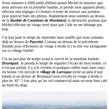
Nous sommes à 2000 pieds (600m) quand Michel m’annonce que
nous arrivons sur la première bastide, je prends mon appareil photo,
effectue mes réglages à l’instinct et tente de trouver une position
pour pouvoir faire des photos. Rapidement nous sommes au dessus
de la
Bastide de Castelnau de Montmiral
, je déclenche pendant que
Michel effectue un virage serré pour que l’aile ne me dérange pas
trop.
J’ai tout juste le temps de reprendre mon souffle que nous sommes
déjà au dessus de
Puycelsi.
Comme au-dessus de la précédente
Bastide,nous effectuons un virage à droite et j’ai une vue plongeante
sur ce village fortifié.
J’ai un peu plus de temps avant le survol de la troisième bastide,
Bruniquel
. J
e prends le temps de regarder l’écran de mon boitier, ce
n’est pas parfait, il y a la verrière et quelques reflets mais mon expo
est bonne. On survole le
village de
Larroque
niché au pied d’une
falaise et
au dessus de Bruniquel
nous revoilà en virage à droite à
plus de 30°, 3 fois plus qu’un vol commercial mais on reste bien calé
au fond du siège.