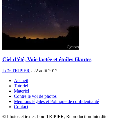
Ciel d’été, Voie lactée et étoiles filantes
Loïc TRIPIER
-
22 août 2012
Accueil
Tutoriel
Materiel
Contre le vol de photos
Mentions légales et Politique de confidentialité
Contact
© Photos et textes Loïc TRIPIER, Reproduction Interdite