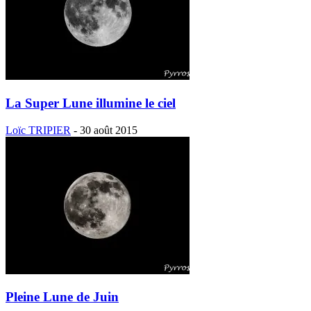
La Super Lune illumine le ciel
Loïc TRIPIER
-
30 août 2015
Pleine Lune de Juin