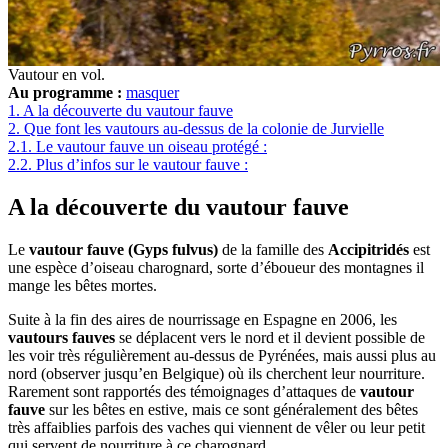
Vautour en vol.
Au programme :
masquer
1.
A la découverte du vautour fauve
2.
Que font les vautours au-dessus de la colonie de Jurvielle
2.1.
Le vautour fauve un oiseau protégé :
2.2.
Plus d’infos sur le vautour fauve :
A la découverte du vautour fauve
Le
vautour fauve (Gyps fulvus)
de la famille des
Accipitridés
est
une espèce d’oiseau charognard, sorte d’éboueur des montagnes il
mange les bêtes mortes.
Suite à la fin des aires de nourrissage en Espagne en 2006, les
vautours fauves
se déplacent vers le nord et il devient possible de
les voir très régulièrement au-dessus de Pyrénées, mais aussi plus au
nord (observer jusqu’en Belgique) où ils cherchent leur nourriture.
Rarement sont rapportés des témoignages d’attaques de
vautour
fauve
sur les bêtes en estive, mais ce sont généralement des bêtes
très affaiblies parfois des vaches qui viennent de vêler ou leur petit
qui servent de nourriture à ce charognard.