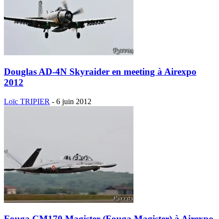
Douglas AD-4N Skyraider en meeting à Airexpo
2012
Loïc TRIPIER
-
6 juin 2012
Fouga CM170 Magister (Fouga Magister) à Airexpo