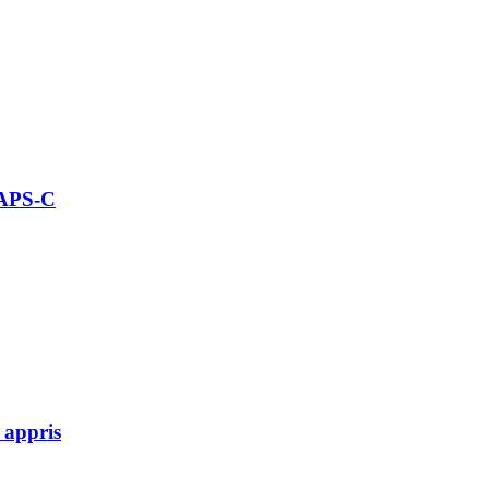
 APS-C
 appris