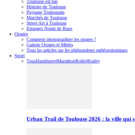
Toulouse est top
Histoire de Toulouse
Paysage Toulousain
Marchés de Toulouse
Street Art à Toulouse
Etranges Noms de Rues
Orages
Comment photographier les orages ?
Galerie Orages et Météo
Tous les articles sur les phénomènes météorologiques
Sport
Tous
Handisport
Marathon
Roller
Rugby
Urban Trail de Toulouse 2026 : la ville qui 