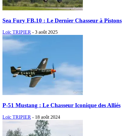
Sea Fury FB.10 : Le Dernier Chasseur à Pistons
Loïc TRIPIER
-
3 août 2025
P-51 Mustang : Le Chasseur Iconique des Alliés
Loïc TRIPIER
-
18 août 2024