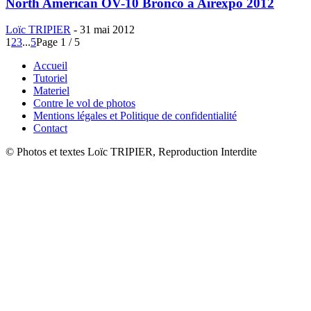
North American OV-10 Bronco à Airexpo 2012
Loïc TRIPIER
-
31 mai 2012
1
2
3
...
5
Page 1 / 5
Accueil
Tutoriel
Materiel
Contre le vol de photos
Mentions légales et Politique de confidentialité
Contact
© Photos et textes Loïc TRIPIER, Reproduction Interdite