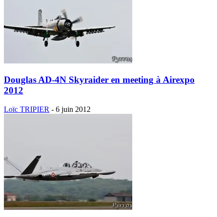
Douglas AD-4N Skyraider en meeting à Airexpo
2012
Loïc TRIPIER
-
6 juin 2012