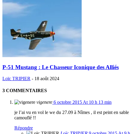
P-51 Mustang : Le Chasseur Iconique des Alliés
Loïc TRIPIER
-
18 août 2024
3 COMMENTAIRES
vigenere
6 octobre 2015 At 10 h 13 min
je l’ai vu en vol le we du 27.09 à Nîmes , il est peint en sable
camouflé !!
Répondre
Loïc TRIPIER
9 octobre 2015 At 9 h