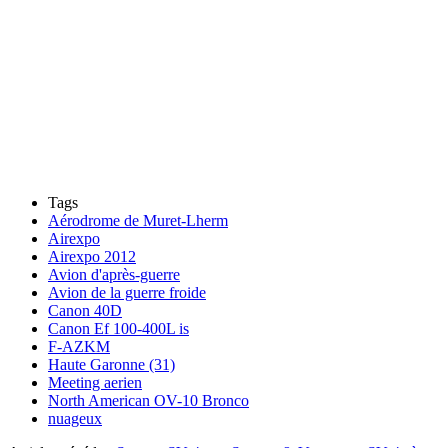
Tags
Aérodrome de Muret-Lherm
Airexpo
Airexpo 2012
Avion d'après-guerre
Avion de la guerre froide
Canon 40D
Canon Ef 100-400L is
F-AZKM
Haute Garonne (31)
Meeting aerien
North American OV-10 Bronco
nuageux