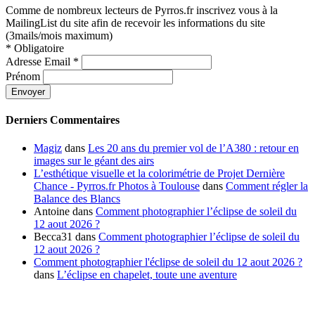
Comme de nombreux lecteurs de Pyrros.fr inscrivez vous à la
MailingList du site afin de recevoir les informations du site
(3mails/mois maximum)
*
Obligatoire
Adresse Email
*
Prénom
Derniers Commentaires
Magiz
dans
Les 20 ans du premier vol de l’A380 : retour en
images sur le géant des airs
L’esthétique visuelle et la colorimétrie de Projet Dernière
Chance - Pyrros.fr Photos à Toulouse
dans
Comment régler la
Balance des Blancs
Antoine
dans
Comment photographier l’éclipse de soleil du
12 aout 2026 ?
Becca31
dans
Comment photographier l’éclipse de soleil du
12 aout 2026 ?
Comment photographier l'éclipse de soleil du 12 aout 2026 ?
dans
L’éclipse en chapelet, toute une aventure