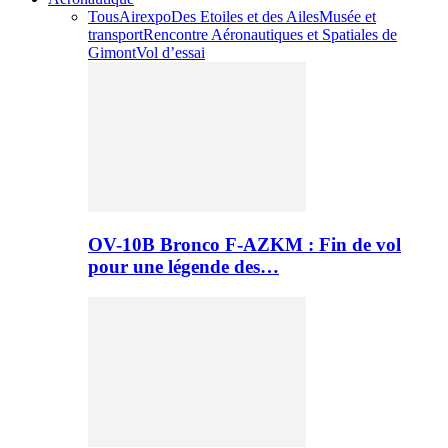
Tous
Airexpo
Des Etoiles et des Ailes
Musée et
transport
Rencontre Aéronautiques et Spatiales de
Gimont
Vol d’essai
OV-10B Bronco F-AZKM : Fin de vol
pour une légende des…