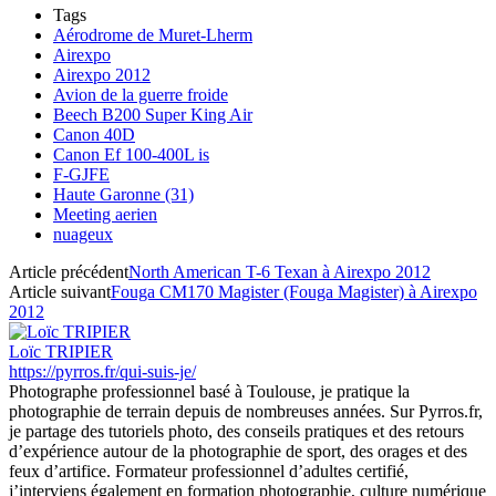
Tags
Aérodrome de Muret-Lherm
Airexpo
Airexpo 2012
Avion de la guerre froide
Beech B200 Super King Air
Canon 40D
Canon Ef 100-400L is
F-GJFE
Haute Garonne (31)
Meeting aerien
nuageux
Article précédent
North American T-6 Texan à Airexpo 2012
Article suivant
Fouga CM170 Magister (Fouga Magister) à Airexpo
2012
Loïc TRIPIER
https://pyrros.fr/qui-suis-je/
Photographe professionnel basé à Toulouse, je pratique la
photographie de terrain depuis de nombreuses années. Sur Pyrros.fr,
je partage des tutoriels photo, des conseils pratiques et des retours
d’expérience autour de la photographie de sport, des orages et des
feux d’artifice. Formateur professionnel d’adultes certifié,
j’interviens également en formation photographie, culture numérique