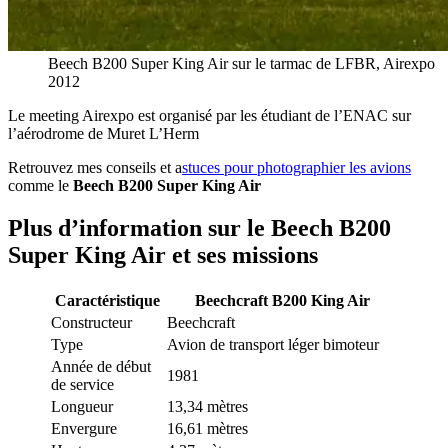
Beech B200 Super King Air sur le tarmac de LFBR, Airexpo
2012
Le meeting Airexpo est organisé par les étudiant de l’ENAC sur
l’aérodrome de Muret L’Herm
Retrouvez mes conseils et a
stuces pour photographier les avions
comme le
Beech B200 Super King Air
Plus d’information sur le
Beech B200
Super King Air
et ses missions
Caractéristique
Beechcraft B200 King Air
Constructeur
Beechcraft
Type
Avion de transport léger bimoteur
Année de début
1981
de service
Longueur
13,34 mètres
Envergure
16,61 mètres