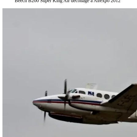
Beech B200 Super King Air décollage a Airexpo 2012