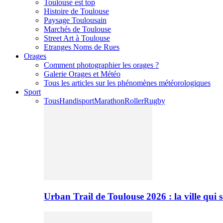
Toulouse est top
Histoire de Toulouse
Paysage Toulousain
Marchés de Toulouse
Street Art à Toulouse
Etranges Noms de Rues
Orages
Comment photographier les orages ?
Galerie Orages et Météo
Tous les articles sur les phénomènes météorologiques
Sport
Tous
Handisport
Marathon
Roller
Rugby
Urban Trail de Toulouse 2026 : la ville qui 