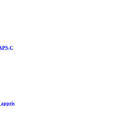
 APS-C
 appris