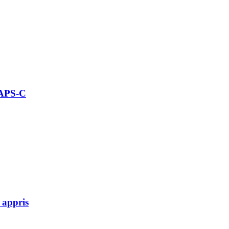
 APS-C
 appris