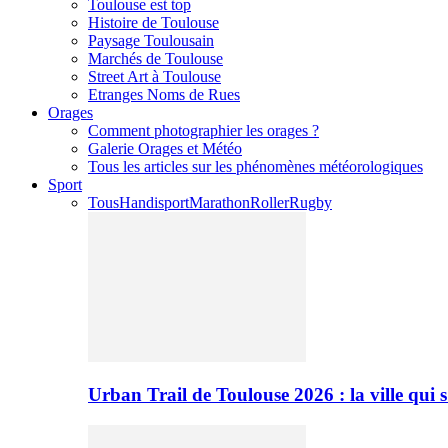
Toulouse est top
Histoire de Toulouse
Paysage Toulousain
Marchés de Toulouse
Street Art à Toulouse
Etranges Noms de Rues
Orages
Comment photographier les orages ?
Galerie Orages et Météo
Tous les articles sur les phénomènes météorologiques
Sport
Tous
Handisport
Marathon
Roller
Rugby
Urban Trail de Toulouse 2026 : la ville qui 