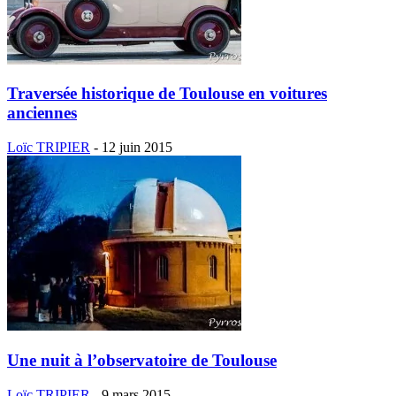
Traversée historique de Toulouse en voitures
anciennes
Loïc TRIPIER
-
12 juin 2015
Une nuit à l’observatoire de Toulouse
Loïc TRIPIER
-
9 mars 2015