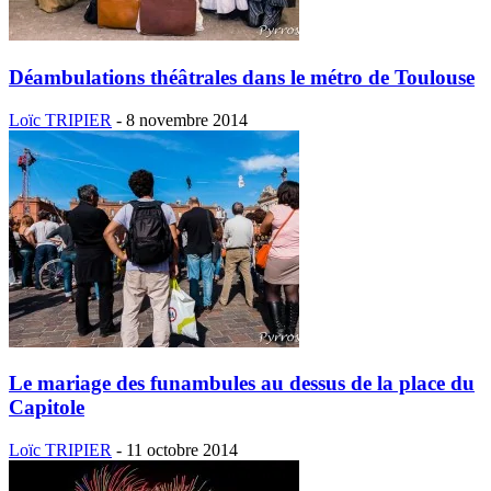
Déambulations théâtrales dans le métro de Toulouse
Loïc TRIPIER
-
8 novembre 2014
Le mariage des funambules au dessus de la place du
Capitole
Loïc TRIPIER
-
11 octobre 2014