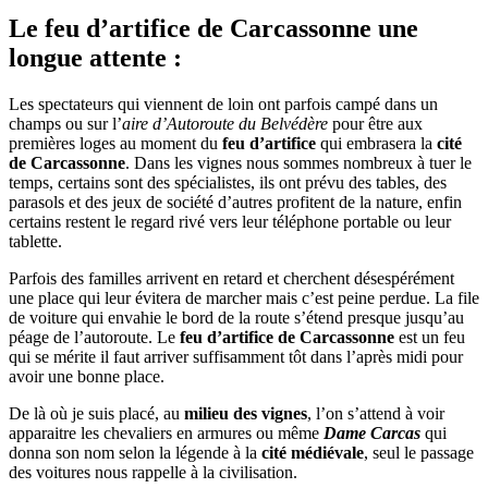
Le feu d’artifice de Carcassonne une
longue attente :
Les spectateurs qui viennent de loin ont parfois campé dans un
champs ou sur l’
aire d’Autoroute
du Belvédère
pour être aux
premières loges au moment du
feu d’artifice
qui embrasera la
cité
de Carcassonne
. Dans les vignes nous sommes nombreux à tuer le
temps, certains sont des spécialistes, ils ont prévu des tables, des
parasols et des jeux de société d’autres profitent de la nature, enfin
certains restent le regard rivé vers leur téléphone portable ou leur
tablette.
Parfois des familles arrivent en retard et cherchent désespérément
une place qui leur évitera de marcher mais c’est peine perdue. La file
de voiture qui envahie le bord de la route s’étend presque jusqu’au
péage de l’autoroute. Le
feu d’artifice de Carcassonne
est un feu
qui se mérite il faut arriver suffisamment tôt dans l’après midi pour
avoir une bonne place.
De là où je suis placé, au
milieu des vignes
, l’on s’attend à voir
apparaitre les chevaliers en armures ou même
Dame Carcas
qui
donna son nom selon la légende à la
cité médiévale
, seul le passage
des voitures nous rappelle à la civilisation.