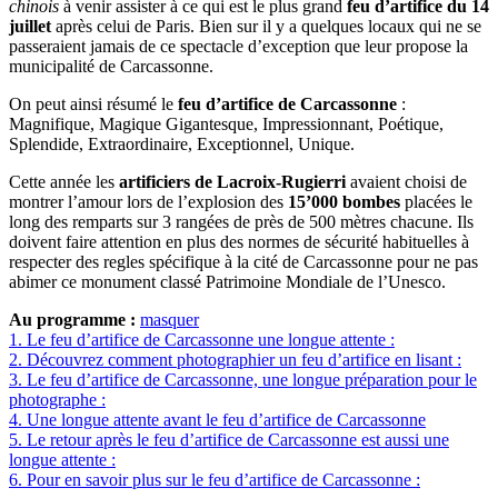
chinois
à venir assister à ce qui est le plus grand
feu d’artifice du 14
juillet
après celui de Paris. Bien sur il y a quelques locaux qui ne se
passeraient jamais de ce spectacle d’exception que leur propose la
municipalité de Carcassonne.
On peut ainsi résumé le
feu d’artifice de Carcassonne
:
Magnifique, Magique Gigantesque, Impressionnant, Poétique,
Splendide, Extraordinaire, Exceptionnel, Unique.
Cette année les
artificiers de Lacroix-Rugierri
avaient choisi de
montrer l’amour lors de l’explosion des
15’000 bombes
placées le
long des remparts sur 3 rangées de près de 500 mètres chacune. Ils
doivent faire attention en plus des normes de sécurité habituelles à
respecter des regles spécifique à la cité de Carcassonne pour ne pas
abimer ce monument classé Patrimoine Mondiale de l’Unesco.
Au programme :
masquer
1.
Le feu d’artifice de Carcassonne une longue attente :
2.
Découvrez comment photographier un feu d’artifice en lisant :
3.
Le feu d’artifice de Carcassonne, une longue préparation pour le
photographe :
4.
Une longue attente avant le feu d’artifice de Carcassonne
5.
Le retour après le feu d’artifice de Carcassonne est aussi une
longue attente :
6.
Pour en savoir plus sur le feu d’artifice de Carcassonne :