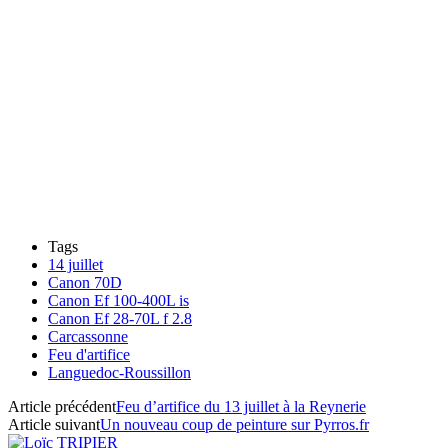
Tags
14 juillet
Canon 70D
Canon Ef 100-400L is
Canon Ef 28-70L f 2.8
Carcassonne
Feu d'artifice
Languedoc-Roussillon
Article précédent
Feu d’artifice du 13 juillet à la Reynerie
Article suivant
Un nouveau coup de peinture sur Pyrros.fr