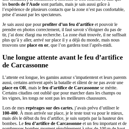
les
bords de l’Aude
sont parfaits, mais je sais aussi grâce à
l’expérience de plusieurs contacts que la zone n’est pas confortable,
prise d’assaut par les spectateurs.
Je sais aussi que pour
profiter d’un feu d’artifice
et pouvoir le
prendre en photos correctement, il faut savoir s’éloigner du pas de
tir, j’ai donc élargi ma recherche. La zone était trouvée, il ne suffisait
plus qu’à y aller, arrivé sur place il y a déjà du monde, mais nous
trouvons une
place en or
, que l’on gardera tout l’après-midi.
Une longue attente avant le feu d’artifice
de Carcassonne
L’attente est longue, les gamins autour s’impatientent et leurs parents
aussi, certains arrivent après la bataille et râlent de ne pas avoir une
place en OR
, mais le
feu d’artifice de Carcassonne
se mérite.
Certains citadins ont oublié que pour marcher dans les champs ou
les vignes, les tongs ne sont pas les meilleures chaussures.
Lors de mes
repérages sur des cartes
, j’avais prévu d’utiliser le
100-400
. À mon arrivée sur place, je le teste tout va pour le mieux,
mais dès le début du feu d’artifice, je suis surpris par la hauteur des
bombes. Le
feu d’artifice de Carcassonne
et un feu important et de
nombreuses bombes montent régulièrement à plus de 100 m de haut.