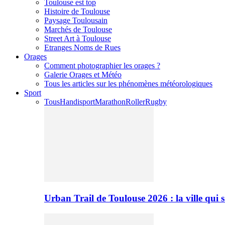
Toulouse est top
Histoire de Toulouse
Paysage Toulousain
Marchés de Toulouse
Street Art à Toulouse
Etranges Noms de Rues
Orages
Comment photographier les orages ?
Galerie Orages et Météo
Tous les articles sur les phénomènes météorologiques
Sport
Tous
Handisport
Marathon
Roller
Rugby
Urban Trail de Toulouse 2026 : la ville qui 