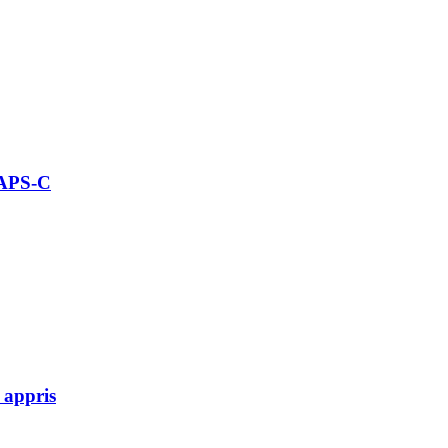
 APS-C
 appris