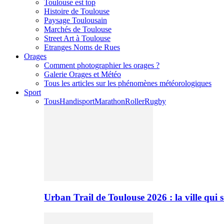
Toulouse est top
Histoire de Toulouse
Paysage Toulousain
Marchés de Toulouse
Street Art à Toulouse
Etranges Noms de Rues
Orages
Comment photographier les orages ?
Galerie Orages et Météo
Tous les articles sur les phénomènes météorologiques
Sport
Tous
Handisport
Marathon
Roller
Rugby
Urban Trail de Toulouse 2026 : la ville qui 