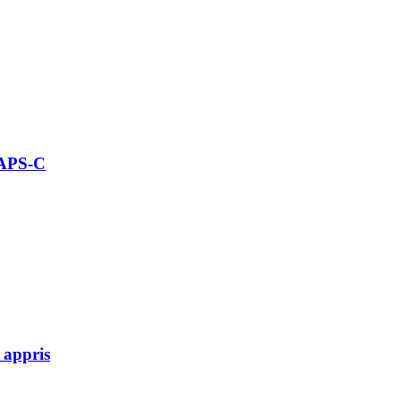
 APS-C
 appris