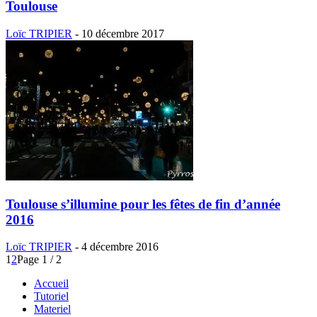
Toulouse
Loïc TRIPIER
-
10 décembre 2017
Toulouse s’illumine pour les fêtes de fin d’année
2016
Loïc TRIPIER
-
4 décembre 2016
1
2
Page 1 / 2
Accueil
Tutoriel
Materiel