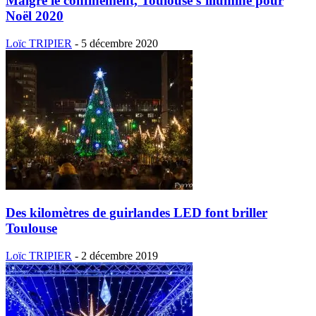
Malgré le confinement, Toulouse s’illumine pour
Noël 2020
Loïc TRIPIER
-
5 décembre 2020
Des kilomètres de guirlandes LED font briller
Toulouse
Loïc TRIPIER
-
2 décembre 2019