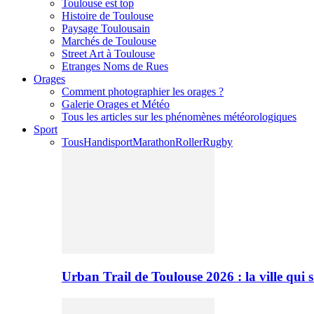
Toulouse est top
Histoire de Toulouse
Paysage Toulousain
Marchés de Toulouse
Street Art à Toulouse
Etranges Noms de Rues
Orages
Comment photographier les orages ?
Galerie Orages et Météo
Tous les articles sur les phénomènes météorologiques
Sport
Tous
Handisport
Marathon
Roller
Rugby
Urban Trail de Toulouse 2026 : la ville qui 