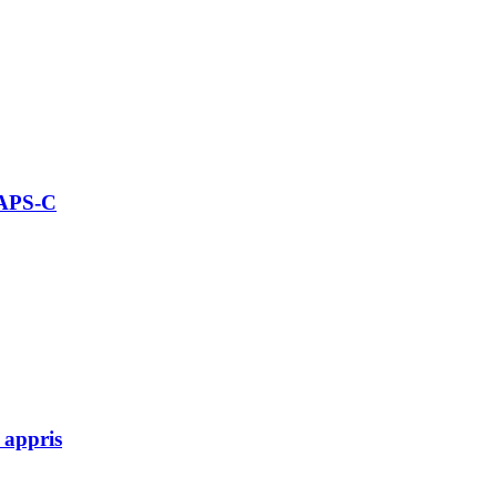
 APS-C
 appris