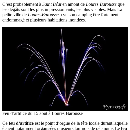
C’est probablement à
Saint Béat
en amont de
Loures-Barousse
que
les dégâts sont les plus impressionnants, les plus visibles. Mais La
petite ville de
Loures-Barousse
a vu son camping être fortement
endommagé et plusieurs habitations inondées.
Feu d’artifice du 15 aout à Loures-Barousse
Ce
feu d’artifice
est le point d’orgue de la fête locale durant laquelle
étaient notamment organisées plusieurs tournois de pétanque. Le
feu