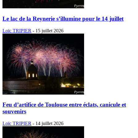
Le lac de la Reynerie s’illumine pour le 14 juillet
Loïc TRIPIER
-
15 juillet 2026
Feu d’artifice de Toulouse entre éclats, canicule et
souvenirs
Loïc TRIPIER
-
14 juillet 2026