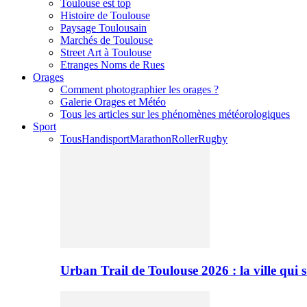
Toulouse est top
Histoire de Toulouse
Paysage Toulousain
Marchés de Toulouse
Street Art à Toulouse
Etranges Noms de Rues
Orages
Comment photographier les orages ?
Galerie Orages et Météo
Tous les articles sur les phénomènes météorologiques
Sport
Tous
Handisport
Marathon
Roller
Rugby
Urban Trail de Toulouse 2026 : la ville qui 