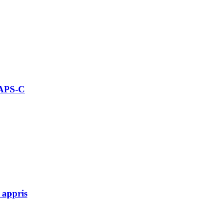
 APS-C
 appris