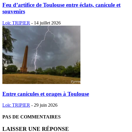
Feu d’artifice de Toulouse entre éclats, canicule et
souvenirs
Loïc TRIPIER
-
14 juillet 2026
Entre canicules et orages à Toulouse
Loïc TRIPIER
-
29 juin 2026
PAS DE COMMENTAIRES
LAISSER UNE RÉPONSE