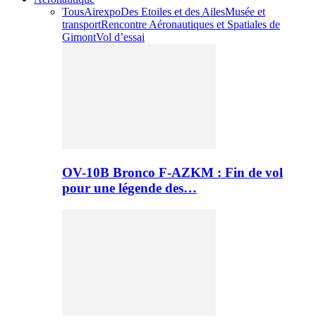
Tous
Airexpo
Des Etoiles et des Ailes
Musée et
transport
Rencontre Aéronautiques et Spatiales de
Gimont
Vol d’essai
OV-10B Bronco F-AZKM : Fin de vol
pour une légende des…