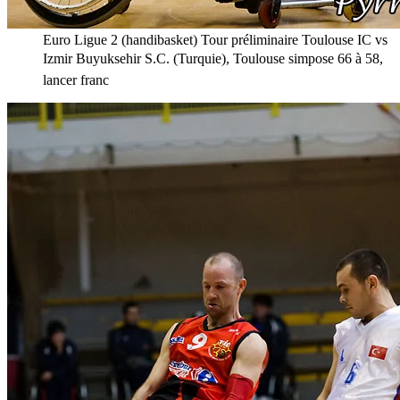
Euro Ligue 2 (handibasket) Tour préliminaire Toulouse IC vs
Izmir Buyuksehir S.C. (Turquie), Toulouse simpose 66 à 58,
lancer franc