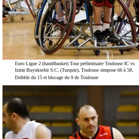
Euro Ligue 2 (handibasket) Tour préliminaire Toulouse IC vs
Izmir Buyuksehir S.C. (Turquie), Toulouse simpose 66 à 58,
Dribble du 15 et blocage du 9 de Toulouse