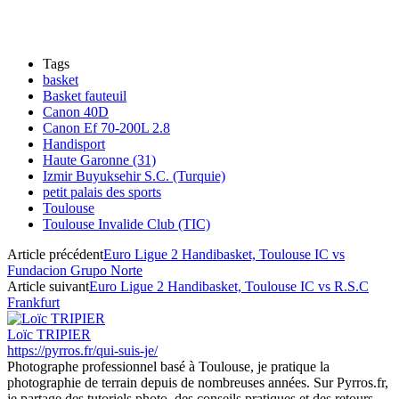
Tags
basket
Basket fauteuil
Canon 40D
Canon Ef 70-200L 2.8
Handisport
Haute Garonne (31)
Izmir Buyuksehir S.C. (Turquie)
petit palais des sports
Toulouse
Toulouse Invalide Club (TIC)
Article précédent
Euro Ligue 2 Handibasket, Toulouse IC vs
Fundacion Grupo Norte
Article suivant
Euro Ligue 2 Handibasket, Toulouse IC vs R.S.C
Frankfurt
Loïc TRIPIER
https://pyrros.fr/qui-suis-je/
Photographe professionnel basé à Toulouse, je pratique la
photographie de terrain depuis de nombreuses années. Sur Pyrros.fr,
je partage des tutoriels photo, des conseils pratiques et des retours