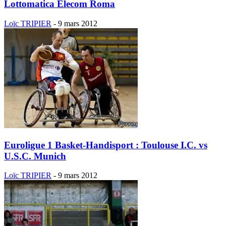
Lottomatica Elecom Roma
Loïc TRIPIER
-
9 mars 2012
Euroligue 1 Basket-Handisport : Toulouse I.C. vs
U.S.C. Munich
Loïc TRIPIER
-
9 mars 2012