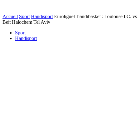
Accueil
Sport
Handisport
Euroligue1 handibasket : Toulouse I.C. vs
Beit Halochem Tel Aviv
Sport
Handisport