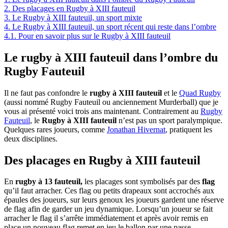
2.
Des placages en Rugby à XIII fauteuil
3.
Le Rugby à XIII fauteuil, un sport mixte
4.
Le Rugby à XIII fauteuil, un sport récent qui reste dans l’ombre
4.1.
Pour en savoir plus sur le Rugby à XIII fauteuil
Le rugby à XIII fauteuil dans l’ombre du
Rugby Fauteuil
Il ne faut pas confondre le
rugby à XIII fauteuil
et le
Quad Rugby
(aussi nommé Rugby Fauteuil ou anciennement Murderball) que je
vous ai présenté voici trois ans maintenant. Contrairement au
Rugby
Fauteuil
, le
Rugby à XIII fauteuil
n’est pas un sport paralympique.
Quelques rares joueurs, comme
Jonathan Hivernat
, pratiquent les
deux disciplines.
Des placages en Rugby à XIII fauteuil
En
rugby à 13 fauteuil,
les placages sont symbolisés par des
flag
qu’il faut arracher. Ces flag ou petits drapeaux sont accrochés aux
épaules des joueurs, sur leurs genoux les joueurs gardent une réserve
de flag afin de garder un jeu dynamique. Lorsqu’un joueur se fait
arracher le flag il s’arrête immédiatement et après avoir remis en
place un nouveau flag remet en jeu le ballon par une passe.