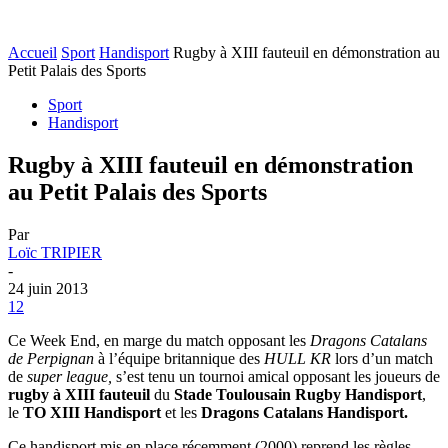
Accueil
Sport
Handisport
Rugby à XIII fauteuil en démonstration au
Petit Palais des Sports
Sport
Handisport
Rugby à XIII fauteuil en démonstration
au Petit Palais des Sports
Par
Loïc TRIPIER
-
24 juin 2013
12
Ce Week End, en marge du match opposant les
Dragons Catalans
de Perpignan
à l’équipe britannique des
HULL KR
lors d’un match
de
super league,
s’est tenu un tournoi amical opposant les joueurs de
rugby à XIII fauteuil
du
Stade Toulousain Rugby Handisport
,
le
TO XIII Handisport
et les
Dragons Catalans Handisport.
Ce handisport mis en place récemment (2000) reprend les règles