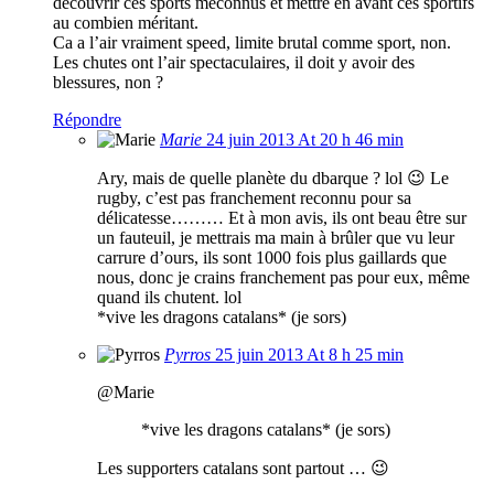
découvrir ces sports méconnus et mettre en avant ces sportifs
au combien méritant.
Ca a l’air vraiment speed, limite brutal comme sport, non.
Les chutes ont l’air spectaculaires, il doit y avoir des
blessures, non ?
Répondre
Marie
24 juin 2013 At 20 h 46 min
Ary, mais de quelle planète du dbarque ? lol 😉 Le
rugby, c’est pas franchement reconnu pour sa
délicatesse……… Et à mon avis, ils ont beau être sur
un fauteuil, je mettrais ma main à brûler que vu leur
carrure d’ours, ils sont 1000 fois plus gaillards que
nous, donc je crains franchement pas pour eux, même
quand ils chutent. lol
*vive les dragons catalans* (je sors)
Pyrros
25 juin 2013 At 8 h 25 min
@Marie
*vive les dragons catalans* (je sors)
Les supporters catalans sont partout … 😉