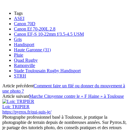
Tags
ASEI
Canon 70D
Canon Ef 70-200L 2.8
Canon EF-S 10-22mm f/3.5-4.5 USM
Gris
Handisport
Haute Garonne (31)
Pluie
Quad Rugby
Ramonville
Stade Toulousain Rugby Handisport
STRH
Article précédent
Comment faire un filé ou donner du mouvement à
une photo ?
Article suivant
Marche Citoyenne contre le « F Haine » à Toulouse
Loïc TRIPIER
https://pyrros.fr/qui-suis-je/
Photographe professionnel basé à Toulouse, je pratique la
photographie de terrain depuis de nombreuses années. Sur Pyrros.fr,
je partage des tutoriels photo, des conseils pratiques et des retours