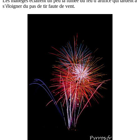
Les manèges éclairent un peu la fumée du feu d’artifice qui tardent à
s’éloigner du pas de tir faute de vent.