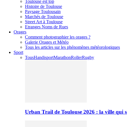
Toulouse est top
Histoire de Toulouse
Paysage Toulousain
Marchés de Toulouse
Street Art à Toulouse
Etranges Noms de Rues
Orages
Comment photographier les orages ?
Galerie Orages et Météo
Tous les articles sur les phénomènes météorologiques
Sport
Tous
Handisport
Marathon
Roller
Rugby
Urban Trail de Toulouse 2026 : la ville qui 