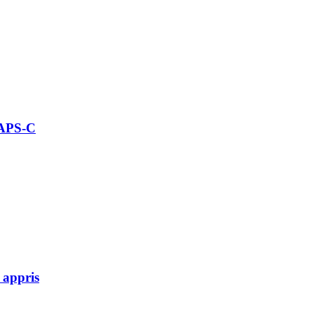
 APS-C
 appris