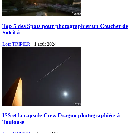
Top 5 des Spots pour photographier un Coucher de
Soleil à...
Loïc TRIPIER
-
1 août 2024
ISS et la capsule Crew Dragon photographiées à
Toulouse