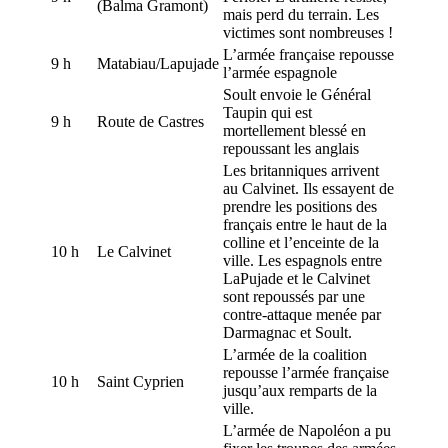
(Balma Gramont)
mais perd du terrain. Les
victimes sont nombreuses !
L’armée française repousse
9 h
Matabiau/Lapujade
l’armée espagnole
Soult envoie le Général
Taupin qui est
9 h
Route de Castres
mortellement blessé en
repoussant les anglais
Les britanniques arrivent
au Calvinet. Ils essayent de
prendre les positions des
français entre le haut de la
colline et l’enceinte de la
10 h
Le Calvinet
ville. Les espagnols entre
LaPujade et le Calvinet
sont repoussés par une
contre-attaque menée par
Darmagnac et Soult.
L’armée de la coalition
repousse l’armée française
10 h
Saint Cyprien
jusqu’aux remparts de la
ville.
L’armée de Napoléon a pu