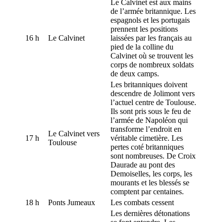
Le Calvinet est aux mains
de l’armée britannique. Les
espagnols et les portugais
prennent les positions
16 h
Le Calvinet
laissées par les français au
pied de la colline du
Calvinet où se trouvent les
corps de nombreux soldats
de deux camps.
Les britanniques doivent
descendre de Jolimont vers
l’actuel centre de Toulouse.
Ils sont pris sous le feu de
l’armée de Napoléon qui
transforme l’endroit en
Le Calvinet vers
17 h
véritable cimetière. Les
Toulouse
pertes coté britanniques
sont nombreuses. De Croix
Daurade au pont des
Demoiselles, les corps, les
mourants et les blessés se
comptent par centaines.
18 h
Ponts Jumeaux
Les combats cessent
Les dernières détonations