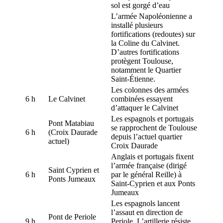
sol est gorgé d’eau
L’armée Napoléonienne a
installé plusieurs
fortifications (redoutes) sur
la Coline du Calvinet.
D’autres fortifications
protègent Toulouse,
notamment le Quartier
Saint-Étienne.
Les colonnes des armées
6 h
Le Calvinet
combinées essayent
d’attaquer le Calvinet
Les espagnols et portugais
Pont Matabiau
se rapprochent de Toulouse
6 h
(Croix Daurade
depuis l’actuel quartier
actuel)
Croix Daurade
Anglais et portugais fixent
l’armée française (dirigé
Saint Cyprien et
6 h
par le général Reille) à
Ponts Jumeaux
Saint-Cyprien et aux Ponts
Jumeaux
Les espagnols lancent
l’assaut en direction de
Pont de Periole
9 h
Periole. L’artillerie résiste,