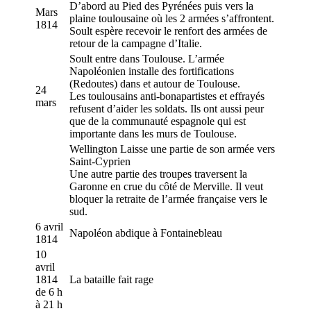
D’abord au Pied des Pyrénées puis vers la
Mars
plaine toulousaine où les 2 armées s’affrontent.
1814
Soult espère recevoir le renfort des armées de
retour de la campagne d’Italie.
Soult entre dans Toulouse. L’armée
Napoléonien installe des fortifications
(Redoutes) dans et autour de Toulouse.
24
Les toulousains anti-bonapartistes et effrayés
mars
refusent d’aider les soldats. Ils ont aussi peur
que de la communauté espagnole qui est
importante dans les murs de Toulouse.
Wellington Laisse une partie de son armée vers
Saint-Cyprien
Une autre partie des troupes traversent la
Garonne en crue du côté de Merville. Il veut
bloquer la retraite de l’armée française vers le
sud.
6 avril
Napoléon abdique à Fontainebleau
1814
10
avril
1814
La bataille fait rage
de 6 h
à 21 h