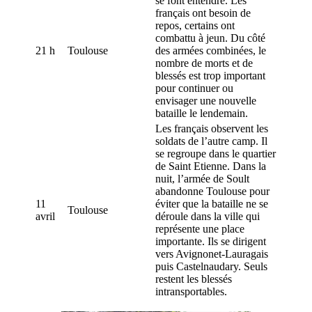
se font entendre. Les
français ont besoin de
repos, certains ont
combattu à jeun. Du côté
21 h
Toulouse
des armées combinées, le
nombre de morts et de
blessés est trop important
pour continuer ou
envisager une nouvelle
bataille le lendemain.
Les français observent les
soldats de l’autre camp. Il
se regroupe dans le quartier
de Saint Etienne. Dans la
nuit, l’armée de Soult
abandonne Toulouse pour
11
éviter que la bataille ne se
Toulouse
avril
déroule dans la ville qui
représente une place
importante. Ils se dirigent
vers Avignonet-Lauragais
puis Castelnaudary. Seuls
restent les blessés
intransportables.