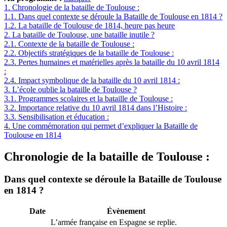
1.
Chronologie de la bataille de Toulouse :
1.1.
Dans quel contexte se déroule la Bataille de Toulouse en 1814 ?
1.2.
La bataille de Toulouse de 1814, heure pas heure
2.
La bataille de Toulouse, une bataille inutile ?
2.1.
Contexte de la bataille de Toulouse :
2.2.
Objectifs stratégiques de la bataille de Toulouse :
2.3.
Pertes humaines et matérielles après la bataille du 10 avril 1814
:
2.4.
Impact symbolique de la bataille du 10 avril 1814 :
3.
L’école oublie la bataille de Toulouse ?
3.1.
Programmes scolaires et la bataille de Toulouse :
3.2.
Importance relative du 10 avril 1814 dans l’Histoire :
3.3.
Sensibilisation et éducation :
4.
Une commémoration qui permet d’expliquer la Bataille de
Toulouse en 1814
Chronologie de la bataille de Toulouse :
Dans quel contexte se déroule la Bataille de Toulouse
en 1814 ?
Date
Évènement
L’armée française en Espagne se replie.