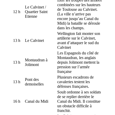
fixer les troupes des armées
combinées sur les hauteurs
Le Calvinet /
de Toulouse au Calvinet.
12 h
Quartier Saint
(La ville n’arrive pas
Etienne
encore jusqu’au Canal du
Midi) la bataille se déroule
dans les champs.
Wellington fait monter son
artillerie sur le Calvinet,
13 h
Le Calvinet
avant d’attaquer le sud du
Calvinet
Les Espagnols du côté de
Montaudran, les anglais
Montaudran à
13 h
depuis Jolimont mettent la
Jolimont
pression sur l’armée
française
Plusieurs escadrons de
Pont des
13 h
cavaleries testent les
demoiselles
défenses françaises.
Soult ordonne à ses soldats
de se replier derrière le
16 h
Canal du Midi
Canal du Midi. Il constitue
un obstacle difficile à
franchir.