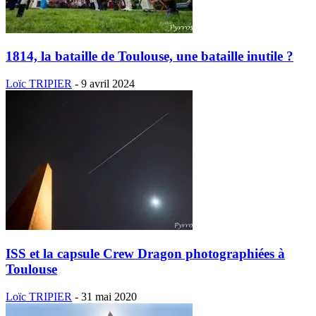
1814, la bataille de Toulouse, une bataille inutile ?
Loïc TRIPIER
-
9 avril 2024
ISS et la capsule Crew Dragon photographiées à
Toulouse
Loïc TRIPIER
-
31 mai 2020