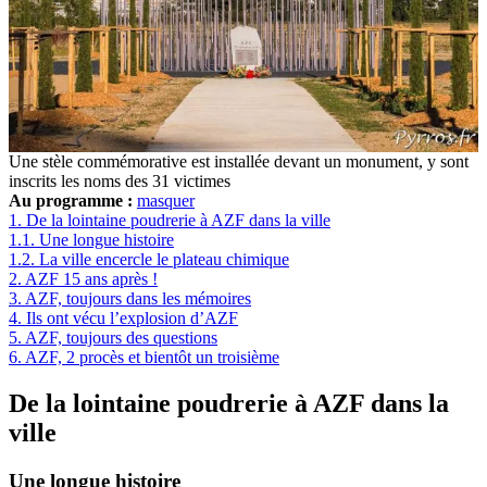
Une stèle commémorative est installée devant un monument, y sont
inscrits les noms des 31 victimes
Au programme :
masquer
1.
De la lointaine poudrerie à AZF dans la ville
1.1.
Une longue histoire
1.2.
La ville encercle le plateau chimique
2.
AZF 15 ans après !
3.
AZF, toujours dans les mémoires
4.
Ils ont vécu l’explosion d’AZF
5.
AZF, toujours des questions
6.
AZF, 2 procès et bientôt un troisième
De la lointaine poudrerie à AZF dans la
ville
Une longue histoire