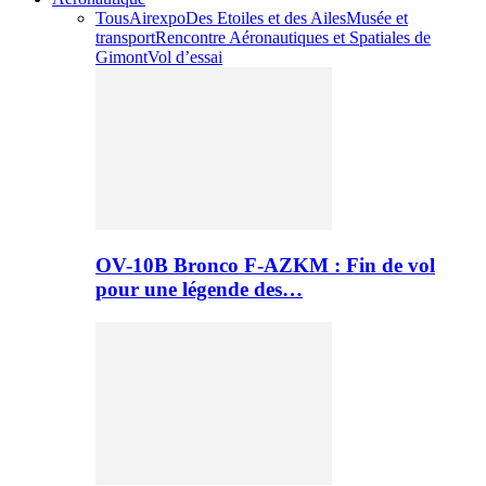
Tous
Airexpo
Des Etoiles et des Ailes
Musée et
transport
Rencontre Aéronautiques et Spatiales de
Gimont
Vol d’essai
OV-10B Bronco F-AZKM : Fin de vol
pour une légende des…