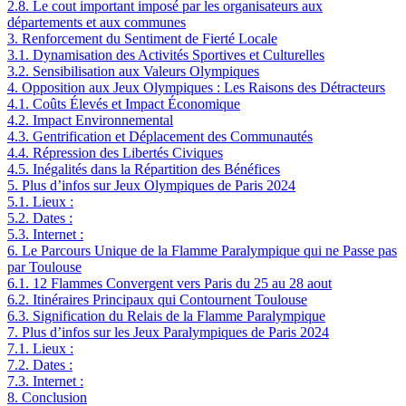
2.8.
Le cout important imposé par les organisateurs aux
départements et aux communes
3.
Renforcement du Sentiment de Fierté Locale
3.1.
Dynamisation des Activités Sportives et Culturelles
3.2.
Sensibilisation aux Valeurs Olympiques
4.
Opposition aux Jeux Olympiques : Les Raisons des Détracteurs
4.1.
Coûts Élevés et Impact Économique
4.2.
Impact Environnemental
4.3.
Gentrification et Déplacement des Communautés
4.4.
Répression des Libertés Civiques
4.5.
Inégalités dans la Répartition des Bénéfices
5.
Plus d’infos sur Jeux Olympiques de Paris 2024
5.1.
Lieux :
5.2.
Dates :
5.3.
Internet :
6.
Le Parcours Unique de la Flamme Paralympique qui ne Passe pas
par Toulouse
6.1.
12 Flammes Convergent vers Paris du 25 au 28 aout
6.2.
Itinéraires Principaux qui Contournent Toulouse
6.3.
Signification du Relais de la Flamme Paralympique
7.
Plus d’infos sur les Jeux Paralympiques de Paris 2024
7.1.
Lieux :
7.2.
Dates :
7.3.
Internet :
8.
Conclusion