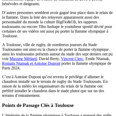
bénévoles et dirigeants.
D’autres personnes semblent avoir gagné leur place dans le relais de
la flamme. Dans la liste des relayeurs apparaissent aussi des
personnalité du monde la culture BigFlo&Oli, les rappeurs
toulousains ou encore Tibo Inshape le youtubeur sportif décrié pour
certaines de ses vidéos ont aussi pu porter la flamme olympique à
Toulouse.
A Toulouse, ville de rugby, de nombreux joueurs du Stade
Toulousains ont ainsi eu la chance de porter la flamme olympique.
ainsi les toulousains présents autour du stade des sept deniers ont pu
voir
Maxime Médard
, David Berty,
Vincent Clerc
, Emile Ntamak,
Romain Ntamak et Antoine Dupont
porter la flamme olympique de
Paris 2024.
C’est à Antoine Dupont qu’est revenu le privilège d’allumer le
chaudron installé sur le terrain de rugby du Stade Toulousain. En
raison de la météo les organisateurs du relais de la flamme ont
préféré installer le chaudron dans le stade plutot que sur un des
terrains d’entrainement.
Points de Passage Clés à Toulouse
L’itinéraire de la flamme olympique à Toulouse a marqué des arrêts