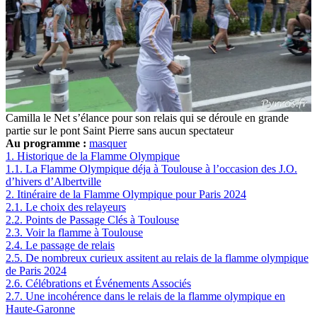
Camilla le Net s’élance pour son relais qui se déroule en grande
partie sur le pont Saint Pierre sans aucun spectateur
Au programme :
masquer
1.
Historique de la Flamme Olympique
1.1.
La Flamme Olympique déja à Toulouse à l’occasion des J.O.
d’hivers d’Albertville
2.
Itinéraire de la Flamme Olympique pour Paris 2024
2.1.
Le choix des relayeurs
2.2.
Points de Passage Clés à Toulouse
2.3.
Voir la flamme à Toulouse
2.4.
Le passage de relais
2.5.
De nombreux curieux assitent au relais de la flamme olympique
de Paris 2024
2.6.
Célébrations et Événements Associés
2.7.
Une incohérence dans le relais de la flamme olympique en
Haute-Garonne