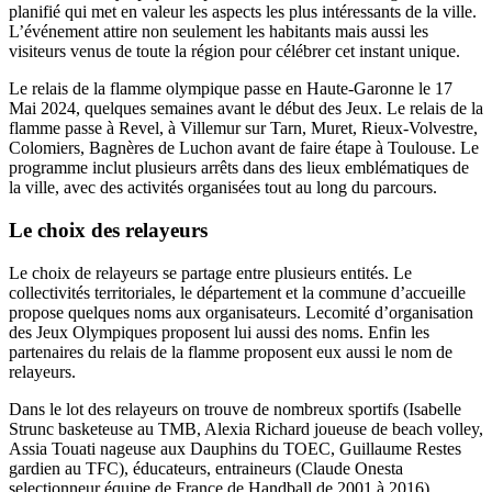
planifié qui met en valeur les aspects les plus intéressants de la ville.
L’événement attire non seulement les habitants mais aussi les
visiteurs venus de toute la région pour célébrer cet instant unique.
Le relais de la flamme olympique passe en Haute-Garonne le 17
Mai 2024, quelques semaines avant le début des Jeux. Le relais de la
flamme passe à Revel, à Villemur sur Tarn, Muret, Rieux-Volvestre,
Colomiers, Bagnères de Luchon avant de faire étape à Toulouse. Le
programme inclut plusieurs arrêts dans des lieux emblématiques de
la ville, avec des activités organisées tout au long du parcours.
Le choix des relayeurs
Le choix de relayeurs se partage entre plusieurs entités. Le
collectivités territoriales, le département et la commune d’accueille
propose quelques noms aux organisateurs. Lecomité d’organisation
des Jeux Olympiques proposent lui aussi des noms. Enfin les
partenaires du relais de la flamme proposent eux aussi le nom de
relayeurs.
Dans le lot des relayeurs on trouve de nombreux sportifs (Isabelle
Strunc basketeuse au TMB, Alexia Richard joueuse de beach volley,
Assia Touati nageuse aux Dauphins du TOEC, Guillaume Restes
gardien au TFC), éducateurs, entraineurs (Claude Onesta
selectionneur équipe de France de Handball de 2001 à 2016),