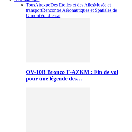
Tous
Airexpo
Des Etoiles et des Ailes
Musée et
transport
Rencontre Aéronautiques et Spatiales de
Gimont
Vol d’essai
OV-10B Bronco F-AZKM : Fin de vol
pour une légende des…