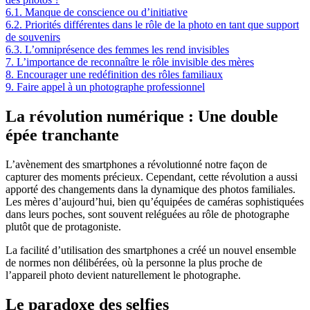
6.1.
Manque de conscience ou d’initiative
6.2.
Priorités différentes dans le rôle de la photo en tant que support
de souvenirs
6.3.
L’omniprésence des femmes les rend invisibles
7.
L’importance de reconnaître le rôle invisible des mères
8.
Encourager une redéfinition des rôles familiaux
9.
Faire appel à un photographe professionnel
La révolution numérique : Une double
épée tranchante
L’avènement des smartphones a révolutionné notre façon de
capturer des moments précieux. Cependant, cette révolution a aussi
apporté des changements dans la dynamique des photos familiales.
Les mères d’aujourd’hui, bien qu’équipées de caméras sophistiquées
dans leurs poches, sont souvent reléguées au rôle de photographe
plutôt que de protagoniste.
La facilité d’utilisation des smartphones a créé un nouvel ensemble
de normes non délibérées, où la personne la plus proche de
l’appareil photo devient naturellement le photographe.
Le paradoxe des selfies