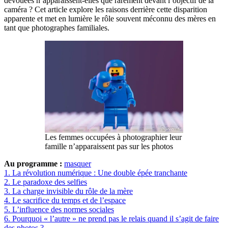
dévouées n’apparaissent-elles que rarement devant l’objectif de la
caméra ? Cet article explore les raisons derrière cette disparition
apparente et met en lumière le rôle souvent méconnu des mères en
tant que photographes familiales.
Les femmes occupées à photographier leur
famille n’apparaissent pas sur les photos
Au programme :
masquer
1.
La révolution numérique : Une double épée tranchante
2.
Le paradoxe des selfies
3.
La charge invisible du rôle de la mère
4.
Le sacrifice du temps et de l’espace
5.
L’influence des normes sociales
6.
Pourquoi « l’autre » ne prend pas le relais quand il s’agit de faire
des photos ?