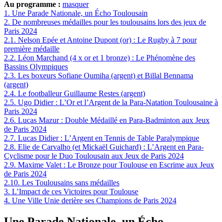
Au programme :
masquer
1.
Une Parade Nationale, un Écho Toulousain
2.
De nombreuses médailles pour les toulousains lors des jeux de
Paris 2024
2.1.
Nelson Epée et Antoine Dupont (or) : Le Rugby à 7 pour
première médaille
2.2.
Léon Marchand (4 x or et 1 bronze) : Le Phénomène des
Bassins Olympiques
2.3.
Les boxeurs Sofiane Oumiha (argent) et Billal Bennama
(argent)
2.4.
Le footballeur Guillaume Restes (argent)
2.5.
Ugo Didier : L’Or et l’Argent de la Para-Natation Toulousaine à
Paris 2024
2.6.
Lucas Mazur : Double Médaillé en Para-Badminton aux Jeux
de Paris 2024
2.7.
Lucas Didier : L’Argent en Tennis de Table Paralympique
2.8.
Elie de Carvalho (et Mickaël Guichard) : L’Argent en Para-
Cyclisme pour le Duo Toulousain aux Jeux de Paris 2024
2.9.
Maxime Valet : Le Bronze pour Toulouse en Escrime aux Jeux
de Paris 2024
2.10.
Les Toulousains sans médailles
3.
L’Impact de ces Victoires pour Toulouse
4.
Une Ville Unie derière ses Champions de Paris 2024
Une Parade Nationale, un Écho