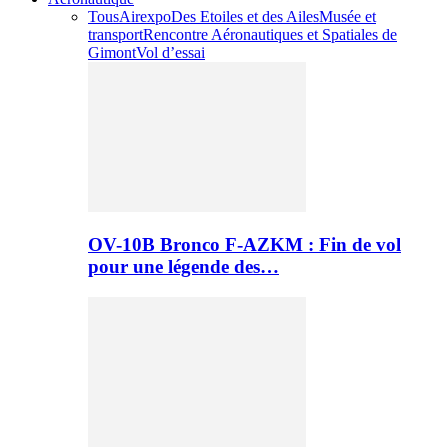
Tous
Airexpo
Des Etoiles et des Ailes
Musée et
transport
Rencontre Aéronautiques et Spatiales de
Gimont
Vol d’essai
OV-10B Bronco F-AZKM : Fin de vol
pour une légende des…