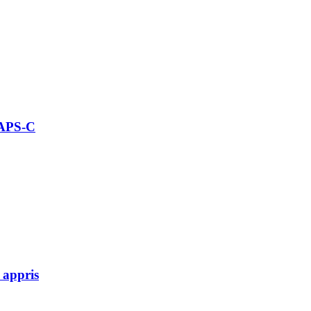
 APS-C
 appris