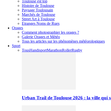
Toulouse est top
Histoire de Toulouse
Paysage Toulousain
Marchés de Toulouse
Street Art à Toulouse
Etranges Noms de Rues
Orages
Comment photographier les orages ?
Galerie Orages et Météo
Tous les articles sur les phénomènes météorologiques
Sport
Tous
Handisport
Marathon
Roller
Rugby
Urban Trail de Toulouse 2026 : la ville qui 