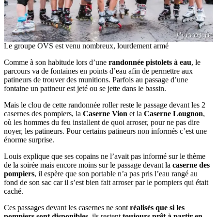
Le groupe OVS est venu nombreux, lourdement armé
Comme à son habitude lors d’une
randonnée pistolets à eau
, le
parcours va de fontaines en points d’eau afin de permettre aux
patineurs de trouver des munitions. Parfois au passage d’une
fontaine un patineur est jeté ou se jette dans le bassin.
Mais le clou de cette randonnée roller reste le passage devant les 2
casernes des pompiers, la
Caserne Vion
et la
Caserne Lougnon
,
où les hommes du feu installent de quoi arroser, pour ne pas dire
noyer, les patineurs. Pour certains patineurs non informés c’est une
énorme surprise.
Louis explique que ses copains ne l’avait pas informé sur le thème
de la soirée mais encore moins sur le passage devant la
caserne des
pompiers
, il espère que son portable n’a pas pris l’eau rangé au
fond de son sac car il s’est bien fait arroser par le pompiers qui était
caché.
Ces passages devant les casernes ne sont
réalisés que si les
pompiers sont disponibles
, ils restent
toujours
prêt à partir en