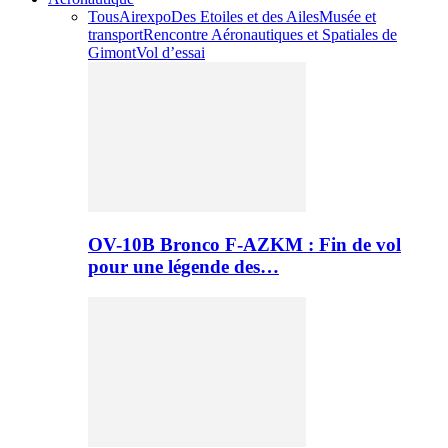
Tous
Airexpo
Des Etoiles et des Ailes
Musée et
transport
Rencontre Aéronautiques et Spatiales de
Gimont
Vol d’essai
OV-10B Bronco F-AZKM : Fin de vol
pour une légende des…