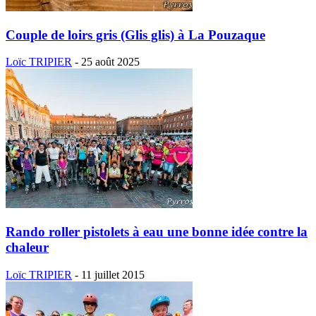
Couple de loirs gris (Glis glis) à La Pouzaque
Loïc TRIPIER
-
25 août 2025
Rando roller pistolets à eau une bonne idée contre la
chaleur
Loïc TRIPIER
-
11 juillet 2015