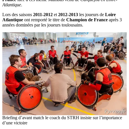
Atlantique
.
Lors des saisons
2011-2012
et
2012-2013
les joueurs de
Loire
Atlantique
ont remporté le titre de
Champion de France
après 3
années dominées par les joueurs toulousains.
Briefing d’avant match le coach du STRH insiste sur l’importance
d’une victoire