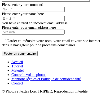
Please enter your comment!
Please enter your name here
You have entered an incorrect email address!
Please enter your email address here
Garder en mémoire votre nom, votre email et votre site internet
dans le navigateur pour de prochains comentaires.
Accueil
Tutoriel
Materiel
Contre le vol de photos
Mentions légales et Politique de confidentialité
Contact
© Photos et textes Loïc TRIPIER, Reproduction Interdite