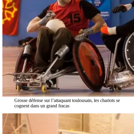
Grosse défense sur l’attaquant toulousain, les chariots se
cognent dans un grand fracas