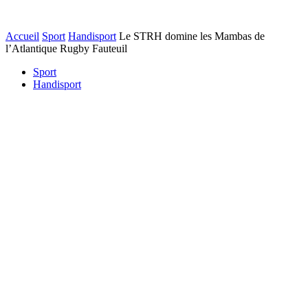
Accueil
Sport
Handisport
Le STRH domine les Mambas de
l’Atlantique Rugby Fauteuil
Sport
Handisport