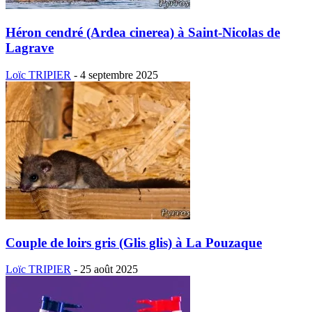
Héron cendré (Ardea cinerea) à Saint-Nicolas de
Lagrave
Loïc TRIPIER
-
4 septembre 2025
Couple de loirs gris (Glis glis) à La Pouzaque
Loïc TRIPIER
-
25 août 2025