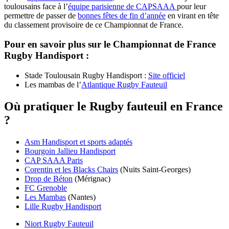
toulousains face à l’
équipe parisienne de CAPSAAA
pour leur
permettre de passer de
bonnes fêtes de fin d’année
en virant en tête
du classement provisoire de ce Championnat de France.
Pour en savoir plus sur le Championnat de France
Rugby Handisport :
Stade Toulousain Rugby Handisport :
Site officiel
Les mambas de l’
Atlantique Rugby Fauteuil
Où pratiquer le Rugby fauteuil en France
?
Asm Handisport et sports adaptés
Bourgoin Jallieu Handisport
CAP SAAA Paris
Corentin et les Blacks Chairs
(Nuits Saint-Georges)
Drop de Béton
(Mérignac)
FC Grenoble
Les Mambas
(Nantes)
Lille Rugby Handisport
Niort Rugby Fauteuil