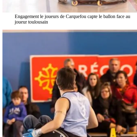
Engagement le joueurs de Carquefou capte le ballon face au
joueur toulousain