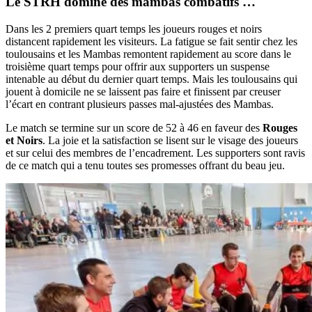
Le STRH domine des mambas combatifs …
Dans les 2 premiers quart temps les joueurs rouges et noirs
distancent rapidement les visiteurs. La fatigue se fait sentir chez les
toulousains et les Mambas remontent rapidement au score dans le
troisième quart temps pour offrir aux supporters un suspense
intenable au début du dernier quart temps. Mais les toulousains qui
jouent à domicile ne se laissent pas faire et finissent par creuser
l’écart en contrant plusieurs passes mal-ajustées des Mambas.
Le match se termine sur un score de 52 à 46 en faveur des
Rouges
et Noirs
. La joie et la satisfaction se lisent sur le visage des joueurs
et sur celui des membres de l’encadrement. Les supporters sont ravis
de ce match qui a tenu toutes ses promesses offrant du beau jeu.