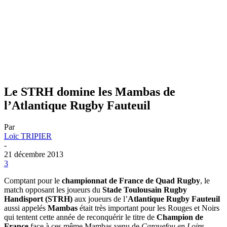
Le STRH domine les Mambas de
l’Atlantique Rugby Fauteuil
Par
Loïc TRIPIER
-
21 décembre 2013
3
Comptant pour le
championnat de France de Quad Rugby
, le
match opposant les joueurs du
Stade Toulousain Rugby
Handisport (STRH)
aux joueurs de l’
Atlantique Rugby Fauteuil
aussi appelés
Mambas
était très important pour les Rouges et Noirs
qui tentent cette année de reconquérir le titre de
Champion de
France
face à ces même Mambas venu de
Carquefou en Loire-