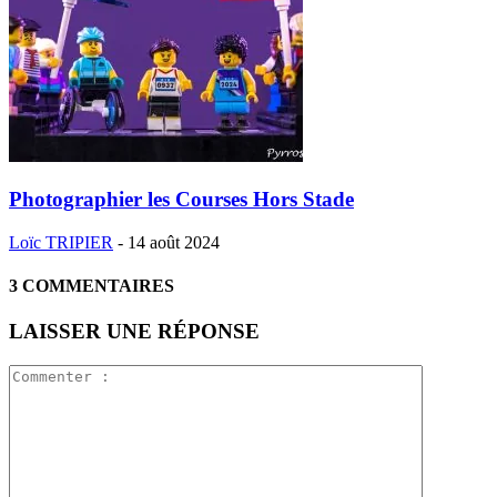
Photographier les Courses Hors Stade
Loïc TRIPIER
-
14 août 2024
3 COMMENTAIRES
LAISSER UNE RÉPONSE