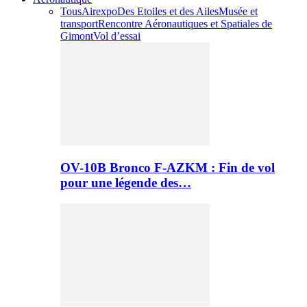
Tous
Airexpo
Des Etoiles et des Ailes
Musée et
transport
Rencontre Aéronautiques et Spatiales de
Gimont
Vol d’essai
OV-10B Bronco F-AZKM : Fin de vol
pour une légende des…