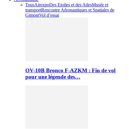
Tous
Airexpo
Des Etoiles et des Ailes
Musée et
transport
Rencontre Aéronautiques et Spatiales de
Gimont
Vol d’essai
OV-10B Bronco F-AZKM : Fin de vol
pour une légende des…