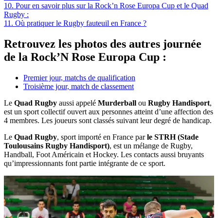
10.
Pour en savoir plus sur la Rock’n Rose Europa Cup et le Quad
Rugby :
11.
Où pratiquer le Rugby fauteuil en France ?
Retrouvez les photos des autres journée
de la Rock’N Rose Europa Cup :
Premier jour, matchs de qualification
Troisième jour, match de classement
Le
Quad Rugby
aussi appelé
Murderball
ou
Rugby Handisport
,
est un sport collectif ouvert aux personnes atteint d’une affection des
4 membres. Les joueurs sont classés suivant leur degré de handicap.
Le
Quad Rugby
, sport importé en France par
le STRH (Stade
Toulousains Rugby Handisport)
, est un mélange de Rugby,
Handball, Foot Américain et Hockey. Les contacts aussi bruyants
qu’impressionnants font partie intégrante de ce sport.