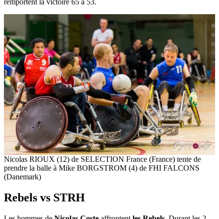
remportent la victoire 65 à 53.
Nicolas RIOUX (12) de SELECTION France (France) tente de
prendre la balle à Mike BORGSTROM (4) de FHI FALCONS
(Danemark)
Rebels vs STRH
Les hommes de
Nicolas Coste
affrontent
les Rebels
. Durant les 2