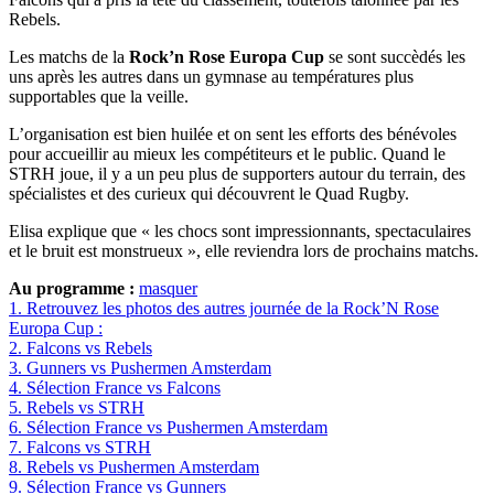
Rebels.
Les matchs de la
Rock’n Rose Europa Cup
se sont succèdés les
uns après les autres dans un gymnase au températures plus
supportables que la veille.
L’organisation est bien huilée et on sent les efforts des bénévoles
pour accueillir au mieux les compétiteurs et le public. Quand le
STRH joue, il y a un peu plus de supporters autour du terrain, des
spécialistes et des curieux qui découvrent le Quad Rugby.
Elisa explique que « les chocs sont impressionnants, spectaculaires
et le bruit est monstrueux », elle reviendra lors de prochains matchs.
Au programme :
masquer
1.
Retrouvez les photos des autres journée de la Rock’N Rose
Europa Cup :
2.
Falcons vs Rebels
3.
Gunners vs Pushermen Amsterdam
4.
Sélection France vs Falcons
5.
Rebels vs STRH
6.
Sélection France vs Pushermen Amsterdam
7.
Falcons vs STRH
8.
Rebels vs Pushermen Amsterdam
9.
Sélection France vs Gunners